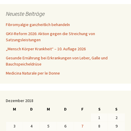
Neueste Beiträge
Fibromyalgie ganzheitlich behandeln
GKV-Reform 2026: Aktion gegen die Streichung von
Satzungsleistungen
„Mensch Körper Krankheit“ – 10. Auflage 2026
Gesunde Ernährung bei Erkrankungen von Leber, Galle und
Bauchspeicheldrüse
Medicina Naturale per le Donne
Dezember 2018
M
D
M
D
F
S
S
1
2
3
4
5
6
7
8
9