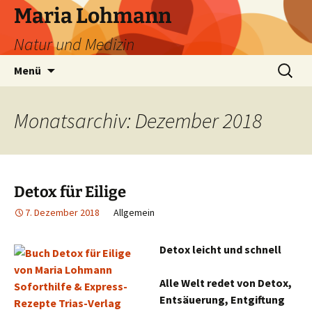
Zum
Maria Lohmann
Inhalt
Natur und Medizin
springen
Suchen
Menü
nach:
Monatsarchiv: Dezember 2018
Detox für Eilige
7. Dezember 2018
Allgemein
Detox leicht und schnell
Alle Welt redet von Detox,
Entsäuerung, Entgiftung