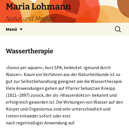
Zum
Maria Lohmann
Inhalt
Natur und Medizin
springen
Suchen
Menü
nach:
Wassertherapie
»Sanus per aquam«, kurz SPA, bedeutet »gesund durch
Wasser«. Kaum ein Verfahren aus der Naturheilkunde ist so
gut zur Selbstbehandlung geeignet wie die Wassertherapie.
Viele Anwendungen gehen auf Pfarrer Sebastian Kneipp
(1821–1897) zurück, der als »Wasserdoktor« bekannt und
erfolgreich geworden ist. Die Wirkungen von Wasser auf den
Körper und Organismus sind sehr unterschiedlich und
treten entweder sofort oder erst
nach regelmäßiger Anwendung auf.