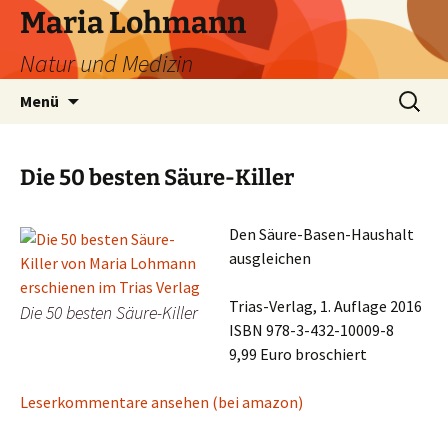
Zum
Maria Lohmann
Inhalt
Natur und Medizin
springen
Suchen
Menü
nach:
Die 50 besten Säure-Killer
Den Säure-Basen-Haushalt
ausgleichen
Trias-Verlag, 1. Auflage 2016
Die 50 besten Säure-Killer
ISBN 978-3-432-10009-8
9,99 Euro broschiert
Leserkommentare ansehen (bei amazon)