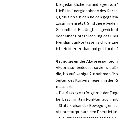
Schüßler Salze
Die gedanklichen Grundlagen von A
fließt in Energiebahnen des Körpe
Schüßler-Salze: Natürlich
Qi, die sich aus den beiden gegens
abnehmen
zusammensetzt. Sind diese beiden
Gesundheit. Ein Ungleichgewicht 
So wirken Schüßler-Salze
oder einer Unterbrechung des Ene
Meridianpunkte lassen sich die En
Die 50 besten Säure-
Killer
ist leicht erlernbar und gut für d
Maria Lohmanns Säure-
Grundlagen der Akupressurtech
Basen-Kochbuch
Akupressur bedeutet soviel wie »
die, bis auf wenige Ausnahmen (K
Der Basen-Doktor
Seiten des Körpers liegen, in der
massiert:
– Die Massage erfolgt mit der Fin
bei bestimmten Punkten auch mit
– Statt kreisender Bewegungen be
Akupressurpunkte den Energieflus