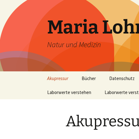
Zum
Inhalt
springen
Maria Lo
Natur und Medizin
Akupressur
Bücher
Datenschutz
Laborwerte verstehen
Der Basen-Doktor
Laborwerte vers
Detox für Eilige
Die Leber – eine
„chemische Fabri
Akupressu
Einstieg in die
Naturheilpraxis
Natürlich abnehmen