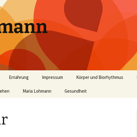
hmann
Ernährung
Impressum
Körper und Biorhythmus
tehen
Basische Ernährung
Maria Lohmann
Gesundheit
Säure-Basen-Haushalt
Histaminintoleranz (HIT)
k“
r
Balance im Säure-Basen-
Wassertherapie
Haushalt
Säure-Basen-Haushalt