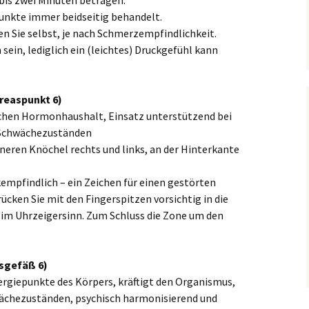
 bis zwei Minuten betragen.
unkte immer beidseitig behandelt.
 Sie selbst, je nach Schmerzempfindlichkeit.
ein, lediglich ein (leichtes) Druckgefühl kann
kreaspunkt 6)
ichen Hormonhaushalt, Einsatz unterstützend bei
i Schwächezuständen
inneren Knöchel rechts und links, an der Hinterkante
kempfindlich – ein Zeichen für einen gestörten
rücken Sie mit den Fingerspitzen vorsichtig in die
 im Uhrzeigersinn. Zum Schluss die Zone um den
sgefäß 6)
nergiepunkte des Körpers, kräftigt den Organismus,
chwächezuständen, psychisch harmonisierend und