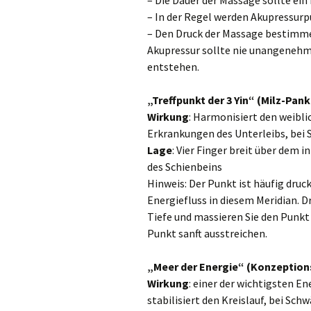
– Die Dauer der Massage sollte ein
– In der Regel werden Akupressurp
– Den Druck der Massage bestimmen
Akupressur sollte nie unangenehm s
entstehen.
„Treffpunkt der 3 Yin“ (Milz-Pan
Wirkung
: Harmonisiert den weibl
Erkrankungen des Unterleibs, be
Lage
: Vier Finger breit über dem 
des Schienbeins
Hinweis: Der Punkt ist häufig druc
Energiefluss in diesem Meridian. D
Tiefe und massieren Sie den Punkt
Punkt sanft ausstreichen.
„Meer der Energie“ (Konzeption
Wirkung
: einer der wichtigsten E
stabilisiert den Kreislauf, bei S