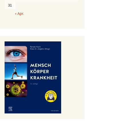
31
« Apr.