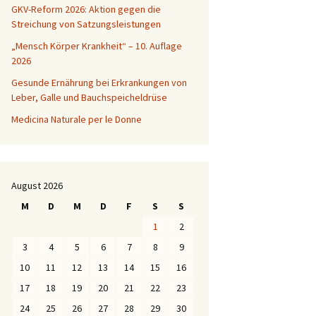
GKV-Reform 2026: Aktion gegen die
Streichung von Satzungsleistungen
„Mensch Körper Krankheit“ – 10. Auflage
2026
Gesunde Ernährung bei Erkrankungen von
Leber, Galle und Bauchspeicheldrüse
Medicina Naturale per le Donne
August 2026
M
D
M
D
F
S
S
1
2
3
4
5
6
7
8
9
10
11
12
13
14
15
16
17
18
19
20
21
22
23
24
25
26
27
28
29
30