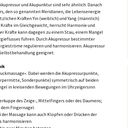
und Immunsystem
kupressur und Akupunktur sind sehr ähnlich: Danach
rs, den so genannten Meridianen, die Lebensenergie
ätzlichen Kräften Yin (weiblich) und Yang (männlich)
 Kräfte im Gleichgewicht, herrscht Harmonie und
der Kräfte kann dagegen zu einem Stau, einem Mangel
rgieflusses führen. Durch Akupressur bestimmter
ergieströme regulieren und harmonisieren. Akupressur
ie Selbstbehandlung geeignet.
nik
Druckmassage«. Dabei werden die Akupressurpunkte,
örpermitte, Sonderpunkte) symmetrisch auf beiden
 Regel in kreisenden Bewegungen im Uhrzeigersinn
gerkuppe des Zeige-, Mittelfingers oder des Daumens;
 dem Fingernagel.
i der Massage kann auch Klopfen oder Drücken der
s harmonisieren.