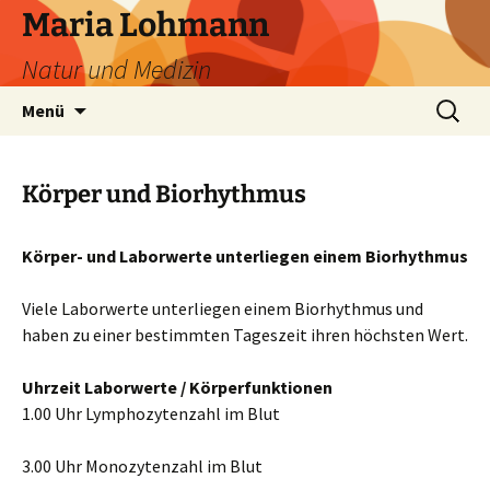
Zum
Maria Lohmann
Inhalt
Natur und Medizin
springen
Suchen
Menü
nach:
Körper und Biorhythmus
Körper- und Laborwerte unterliegen einem Biorhythmus
Viele Laborwerte unterliegen einem Biorhythmus und
haben zu einer bestimmten Tageszeit ihren höchsten Wert.
Uhrzeit
Laborwerte / Körperfunktionen
1.00 Uhr Lymphozytenzahl im Blut
3.00 Uhr Monozytenzahl im Blut