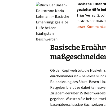
Schüßler Salze
Basische Ernähru
gezielte Hilfe b
Schüßler-Salze: Natürlich
Trias Verlag, 2. v
abnehmen
ISBN: 9783830467
Leser-Kommentar
So wirken Schüßler-Salze
Die 50 besten Säure-
Killer
Basische Ernähr
Maria Lohmanns Säure-
maßgeschneide
Basen-Kochbuch
Der Basen-Doktor
Ob der Kopf weh tut, die Muskeln s
durcheinander ist – bei diesen und
Balancierung des Säure-Basen-Hau
Ratgeber bleibt es dabei keinesw
zu jedem der über 35 Beschwerdeb
gegeben. Wussten Sie beispielswei
basenüberschüssige Buchweizen gü