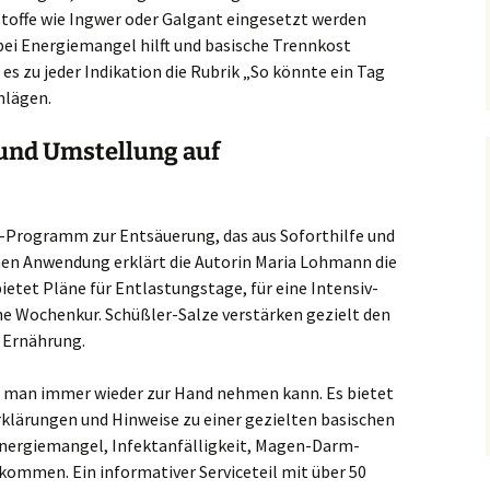
offe wie Ingwer oder Galgant eingesetzt werden
ei Energiemangel hilft und basische Trennkost
s zu jeder Indikation die Rubrik „So könnte ein Tag
hlägen.
 und Umstellung auf
n-Programm zur Entsäuerung, das aus Soforthilfe und
hen Anwendung erklärt die Autorin Maria Lohmann die
etet Pläne für Entlastungstage, für eine Intensiv-
he Wochenkur. Schüßler-Salze verstärken gezielt den
 Ernährung.
as man immer wieder zur Hand nehmen kann. Es bietet
Erklärungen und Hinweise zu einer gezielten basischen
nergiemangel, Infektanfälligkeit, Magen-Darm-
ekommen. Ein informativer Serviceteil mit über 50