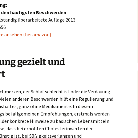
und Immunsystem
ng:
ei den häufigsten Beschwerden
ollständig überarbeitete Auflage 2013
656
e ansehen (bei amazon)
ung gezielt und
rt
chmerzen, der Schlaf schlecht ist oder die Verdauung
 vielen anderen Beschwerden hilft eine Regulierung und
shaltes, ganz ohne Medikamente. In diesem
egs bei allgemeinen Empfehlungen, erstmals werden
ilder konkrete Hinweise zu basischen Lebensmitteln
se, dass bei erhöhten Cholesterinwerten der
nstig ist, bei Süßigkeitsverlangen und