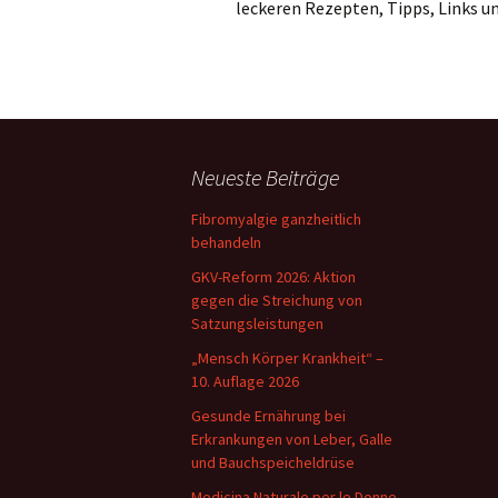
leckeren Rezepten, Tipps, Links u
Neueste Beiträge
Fibromyalgie ganzheitlich
behandeln
GKV-Reform 2026: Aktion
gegen die Streichung von
Satzungsleistungen
„Mensch Körper Krankheit“ –
10. Auflage 2026
Gesunde Ernährung bei
Erkrankungen von Leber, Galle
und Bauchspeicheldrüse
Medicina Naturale per le Donne