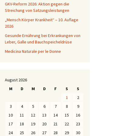
GKV-Reform 2026: Aktion gegen die
Streichung von Satzungsleistungen
„Mensch Körper Krankheit“ – 10. Auflage
2026
Gesunde Ernährung bei Erkrankungen von
Leber, Galle und Bauchspeicheldrüse
Medicina Naturale per le Donne
August 2026
M
D
M
D
F
S
S
1
2
3
4
5
6
7
8
9
10
11
12
13
14
15
16
17
18
19
20
21
22
23
24
25
26
27
28
29
30