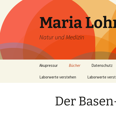
Zum
Inhalt
springen
Maria Lo
Natur und Medizin
Akupressur
Bücher
Datenschutz
Laborwerte verstehen
Der Basen-Doktor
Laborwerte vers
Detox für Eilige
Die Leber – eine
„chemische Fabri
Der Basen
Einstieg in die
Naturheilpraxis
Natürlich abnehmen