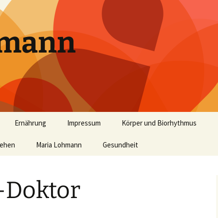
hmann
Ernährung
Impressum
Körper und Biorhythmus
tehen
Basische Ernährung
Maria Lohmann
Gesundheit
Säure-Basen-Haushalt
Histaminintoleranz (HIT)
k“
-Doktor
Balance im Säure-Basen-
Wassertherapie
Haushalt
Säure-Basen-Haushalt