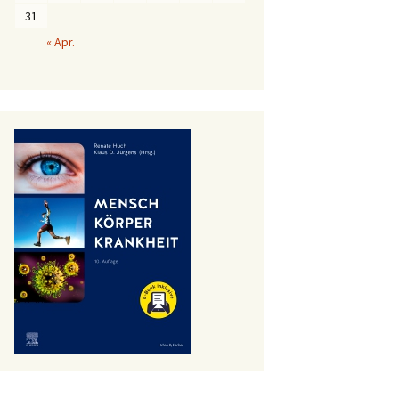
31
« Apr.