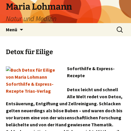
Zum
Maria Lohmann
Inhalt
Natur und Medizin
springen
Suchen
Menü
nach:
Detox für Eilige
Soforthilfe & Express-
Rezepte
Detox leicht und schnell
Alle Welt redet von Detox,
Entsäuerung, Entgiftung und Zellreinigung. Schlacken
gelten neuerdings als böse Buben – und waren doch bis
vor kurzem eine von der wissenschaftlichen Forschung
belächelte und von der Hand gewiesene Thematik.