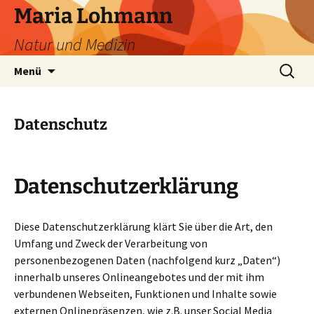
Zum
Maria Lohmann
Inhalt
Natur und Medizin
springen
Suchen
Menü
nach:
Datenschutz
Datenschutzerklärung
Diese Datenschutzerklärung klärt Sie über die Art, den
Umfang und Zweck der Verarbeitung von
personenbezogenen Daten (nachfolgend kurz „Daten“)
innerhalb unseres Onlineangebotes und der mit ihm
verbundenen Webseiten, Funktionen und Inhalte sowie
externen Onlinepräsenzen, wie z.B. unser Social Media