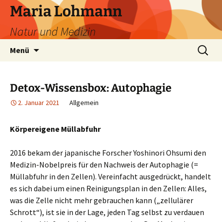
Zum
Maria Lohmann
Inhalt
Natur und Medizin
springen
Suchen
Menü
nach:
Detox-Wissensbox: Autophagie
2. Januar 2021
Allgemein
Körpereigene Müllabfuhr
2016 bekam der japanische Forscher Yoshinori Ohsumi den
Medizin-Nobelpreis für den Nachweis der Autophagie (=
Müllabfuhr in den Zellen). Vereinfacht ausgedrückt, handelt
es sich dabei um einen Reinigungsplan in den Zellen: Alles,
was die Zelle nicht mehr gebrauchen kann („zellulärer
Schrott“), ist sie in der Lage, jeden Tag selbst zu verdauen